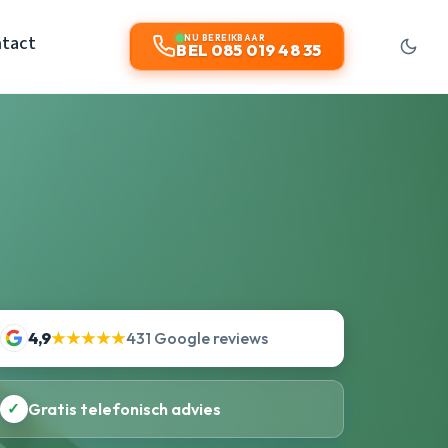
tact
NU BEREIKBAAR
BEL 085 019 48 35
4,9
★★★★★
431 Google reviews
✓
Gratis telefonisch advies