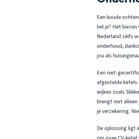
Een koude ochtend 
bel je? Het kiezen 
Nederland zelfs we
onderhoud, dankzi
jou als huiseigena
Een niet-gecertif
afgestelde ketels 
wijken zoals Slik
brengt niet alleen
je verzekering. Ni
De oplossing ligt 
om jouw CV-ketel 