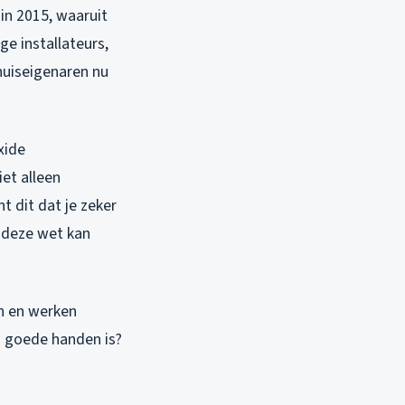
in 2015, waaruit
e installateurs,
 huiseigenaren nu
xide
et alleen
t dit dat je zeker
n deze wet kan
en en werken
in goede handen is?