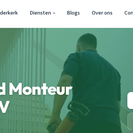
dderkerk
Diensten
Blogs
Over ons
Con
rd Monteur
CV