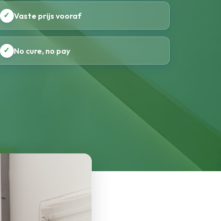
✓
Vaste prijs vooraf
✓
No cure, no pay