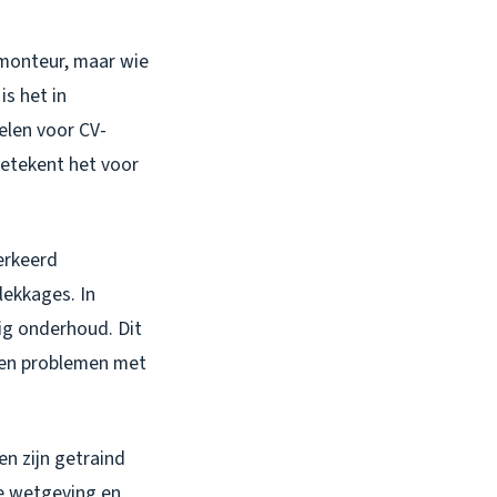
 monteur, maar wie
is het in
elen voor CV-
betekent het voor
erkeerd
lekkages. In
ig onderhoud. Dit
s en problemen met
en zijn getraind
te wetgeving en