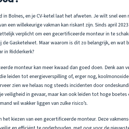
in Bolnes, en je CV-ketel laat het afweten. Je wilt snel een
van een willekeurige vakman kan riskant zijn. Sinds april 2023 
ttelijk verplicht om een gecertificeerde monteur in te schak
j de Gasketelwet. Maar waarom is dit zo belangrijk, en wat 
ar in Ridderkerk?
iceerde monteur kan meer kwaad dan goed doen. Denk aan v
die leiden tot energieverspilling of, erger nog, koolmonoxide
kerveer zien we helaas nog steeds incidenten door ondeskund
 je veiligheid in gevaar, maar kan ook leiden tot hoge boete
emand wil wakker liggen van zulke risico’s.
in het kiezen van een gecertificeerde monteur. Deze vakmens
veilig en efficiënt te onderhouden, met oog voor de nieuws