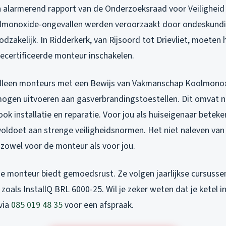
 alarmerend rapport van de Onderzoeksraad voor Veiligheid 
olmonoxide-ongevallen werden veroorzaakt door ondeskundig
zakelijk. In Ridderkerk, van Rijsoord tot Drievliet, moeten
gecertificeerde monteur inschakelen.
 alleen monteurs met een Bewijs van Vakmanschap Koolmono
en uitvoeren aan gasverbrandingstoestellen. Dit omvat ni
k installatie en reparatie. Voor jou als huiseigenaar beteken
 voldoet aan strenge veiligheidsnormen. Het niet naleven va
 zowel voor de monteur als voor jou.
de monteur biedt gemoedsrust. Ze volgen jaarlijkse cursuss
n zoals InstallQ BRL 6000-25. Wil je zeker weten dat je ketel 
via
085 019 48 35
voor een afspraak.