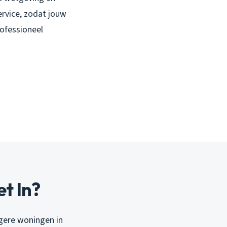
rvice, zodat jouw
rofessioneel
t In?
igere woningen in