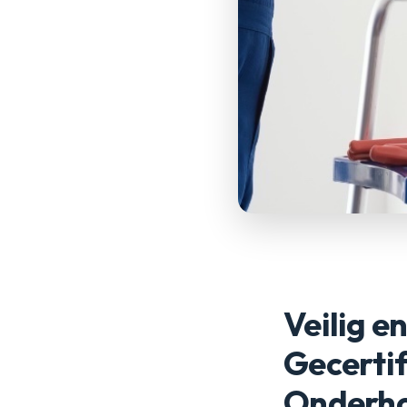
Veilig e
Gecerti
Onderh