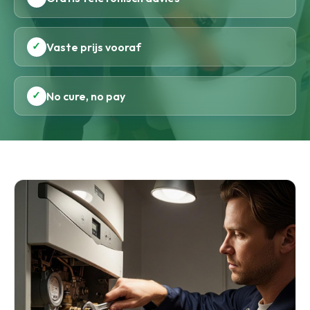
✓
Vaste prijs vooraf
✓
No cure, no pay