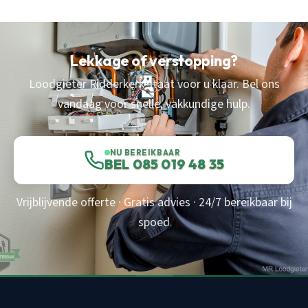
Lekkage of verstopping?
Loodgieter Ridderkerk staat voor u klaar. Bel ons
vandaag voor snelle, vakkundige hulp.
NU BEREIKBAAR
BEL 085 019 48 35
Vrijblijvende offerte · Gratis advies · 24/7 bereikbaar bij
spoed