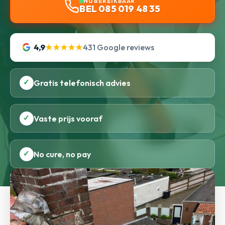
NU BEREIKBAAR
BEL 085 019 48 35
4,9
★★★★★
431 Google reviews
✓
Gratis telefonisch advies
✓
Vaste prijs vooraf
✓
No cure, no pay