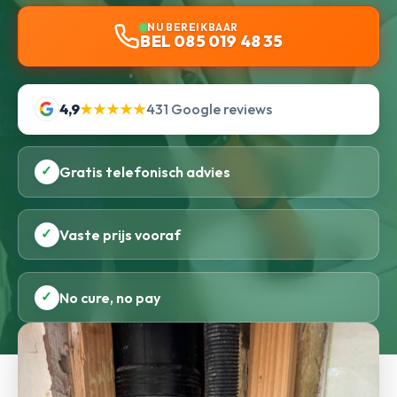
NU BEREIKBAAR
BEL 085 019 48 35
4,9
★★★★★
431 Google reviews
✓
Gratis telefonisch advies
✓
Vaste prijs vooraf
✓
No cure, no pay