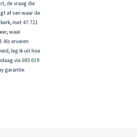
mt, de vraag die
ngt af van waar de
rkerk, met 47.721
eer, waar
. Als ervaren
eid, leg ik uit hoe
andaag via
085 019
ay garantie.