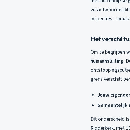
met buitendijkse 
verantwoordelijkh
inspecties – maak
Het verschil t
Om te begrijpen w
huisaansluiting
. D
ontstoppingsputje
grens verschilt pe
Jouw eigendo
Gemeentelijk
Dit onderscheid is
Ridderkerk, met 1