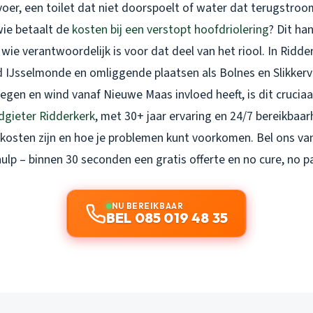
oer, een toilet dat niet doorspoelt of water dat terugstroo
 wie betaalt de
kosten bij een verstopt hoofdriolering
? Dit ha
 wie verantwoordelijk is voor dat deel van het riool. In Ridde
d IJsselmonde en omliggende plaatsen als Bolnes en Slikkerv
regen en wind vanaf Nieuwe Maas invloed heeft, is dit cruciaal
gieter Ridderkerk
, met 30+ jaar ervaring en 24/7 bereikbaarh
 kosten zijn en hoe je problemen kunt voorkomen. Bel ons v
ulp – binnen 30 seconden een gratis offerte en no cure, no p
NU BEREIKBAAR
BEL 085 019 48 35