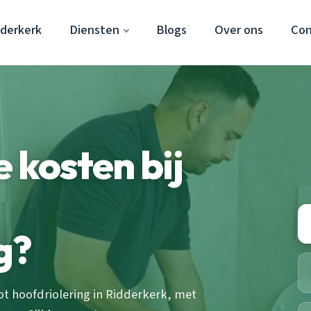
dderkerk
Diensten
Blogs
Over ons
Con
 kosten bij
g?
pt hoofdriolering in Ridderkerk, met