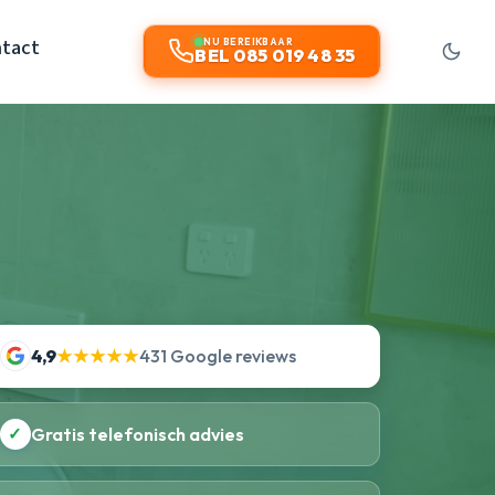
tact
NU BEREIKBAAR
BEL 085 019 48 35
4,9
★★★★★
431 Google reviews
✓
Gratis telefonisch advies