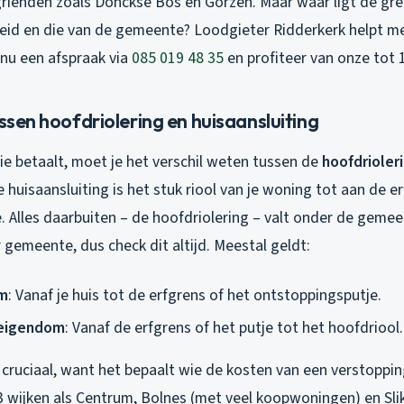
grienden zoals Donckse Bos en Gorzen. Maar waar ligt de gr
eid en die van de gemeente? Loodgieter Ridderkerk helpt m
 nu een afspraak via
085 019 48 35
en profiteer van onze tot 1
ussen hoofdriolering en huisaansluiting
ie betaalt, moet je het verschil weten tussen de
hoofdrioler
e huisaansluiting is het stuk riool van je woning tot aan de e
. Alles daarbuiten – de hoofdriolering – valt onder de gemee
r gemeente, dus check dit altijd. Meestal geldt:
m
: Vanaf je huis tot de erfgrens of het ontstoppingsputje.
 eigendom
: Vanaf de erfgrens of het putje tot het hoofdriool.
 cruciaal, want het bepaalt wie de kosten van een verstoppin
3 wijken als Centrum, Bolnes (met veel koopwoningen) en Sli