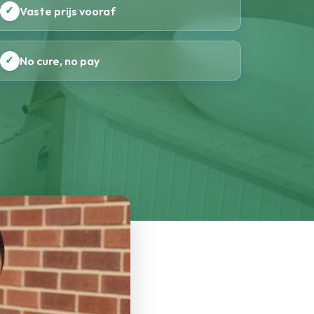
✓
Vaste prijs vooraf
✓
No cure, no pay