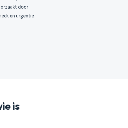
oorzaakt door
heck en urgentie
ie is