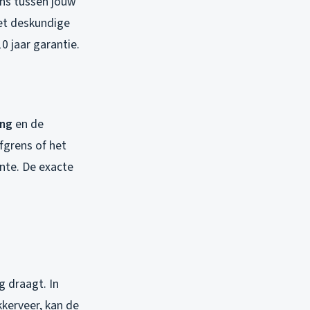
ens tussen jouw
et deskundige
0 jaar garantie.
ing
en de
rfgrens of het
nte. De exacte
g draagt. In
kkerveer, kan de