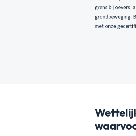
grens bij oevers 
grondbeweging. B
met onze gecertif
Wettelij
waarvoo