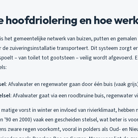
e hoofdriolering en hoe werk
 is het gemeentelijke netwerk van buizen, putten en gemalen
de zuiveringsinstallatie transporteert. Dit systeem zorgt er
spoelt – van toilet tot gootsteen – veilig wordt afgevoerd. E
els:
sel
: Afvalwater en regenwater gaan door één buis (vaak grijs)
elsel
: Afvalwater gaat via een roodbruine buis, regenwater via
 matige vorst in winter en invloed van rivierklimaat, hebben
en ’90 en 2000) vaak een gescheiden stelsel, wat beter is voor
dens zware regen voorkomt, vooral in polders als Oud- en Ni