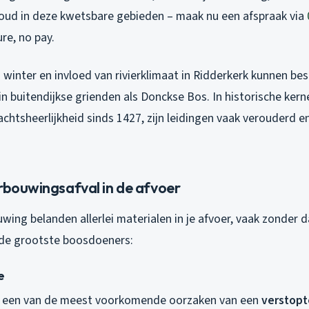
oud in deze kwetsbare gebieden – maak nu een afspraak via
ure, no pay.
 winter en invloed van rivierklimaat in Ridderkerk kunnen b
in buitendijkse grienden als Donckse Bos. In historische kern
htsheerlijkheid sinds 1427, zijn leidingen vaak verouderd en
rbouwingsafval in de afvoer
wing belanden allerlei materialen in je afvoer, vaak zonder d
n de grootste boosdoeners:
e
n een van de meest voorkomende oorzaken van een
verstopt