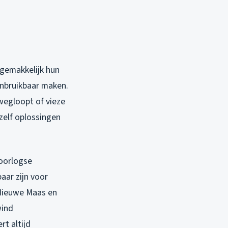
 gemakkelijk hun
 onbruikbaar maken.
wegloopt of vieze
zelf oplossingen
aoorlogse
aar zijn voor
 Nieuwe Maas en
wind
rt altijd