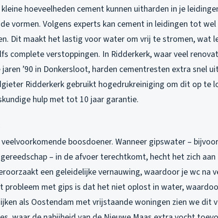
s kleine hoeveelheden cement kunnen uitharden in je leidinge
de vormen. Volgens experts kan cement in leidingen tot we
n. Dit maakt het lastig voor water om vrij te stromen, wat l
lfs complete verstoppingen. In Ridderkerk, waar veel renovat
de jaren ’90 in Donkersloot, harden cementresten extra snel ui
dgieter Ridderkerk gebruikt hogedrukreiniging om dit op te l
kundige hulp met tot 10 jaar garantie.
e veelvoorkomende boosdoener. Wanneer gipswater – bijvoor
ereedschap – in de afvoer terechtkomt, hecht het zich aan
veroorzaakt een geleidelijke vernauwing, waardoor je wc na v
t probleem met gips is dat het niet oplost in water, waardoo
wijken als Oostendam met vrijstaande woningen zien we dit v
s, waar de nabijheid van de Nieuwe Maas extra vocht toev