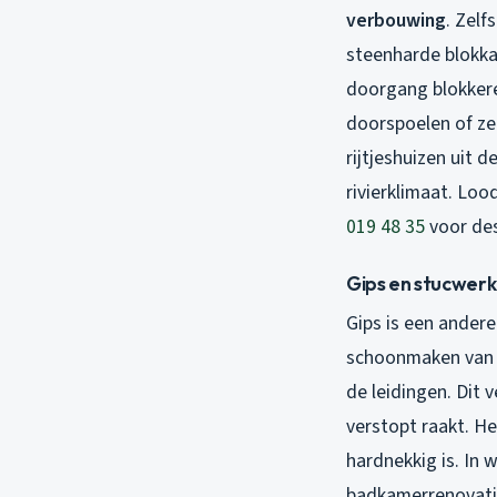
verbouwing
. Zelf
steenharde blokka
doorgang blokkere
doorspoelen of ze
rijtjeshuizen uit 
rivierklimaat. Loo
019 48 35
voor des
Gips en stucwerk
Gips is een ander
schoonmaken van g
de leidingen. Dit 
verstopt raakt. He
hardnekkig is. In 
badkamerrenovatie