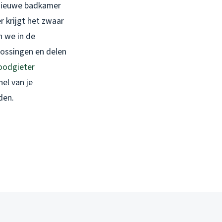
 nieuwe badkamer
r krijgt het zwaar
n we in de
lossingen en delen
oodgieter
nel van je
den.