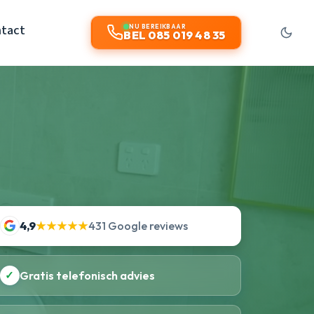
tact
NU BEREIKBAAR
BEL 085 019 48 35
4,9
★★★★★
431 Google reviews
✓
Gratis telefonisch advies