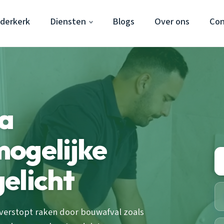
dderkerk
Diensten
Blogs
Over ons
Con
na
mogelijke
elicht
 verstopt raken door bouwafval zoals