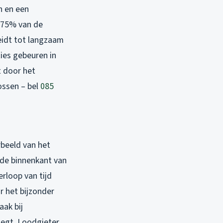
n en een
l 75% van de
eidt tot langzaam
ies gebeuren in
t door het
ossen – bel
085
beeld van het
 de binnenkant van
erloop van tijd
r het bijzonder
aak bij
oegt. Loodgieter