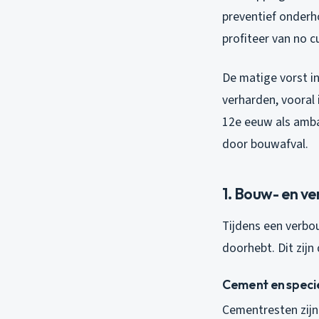
preventief onderh
profiteer van no c
De matige vorst in
verharden, vooral 
12e eeuw als ambac
door bouwafval.
1. Bouw- en ve
Tijdens een verbou
doorhebt. Dit zij
Cement en speci
Cementresten zij