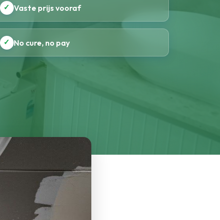
✓
Vaste prijs vooraf
✓
No cure, no pay