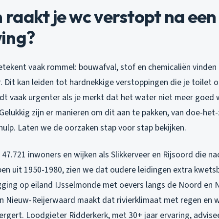
raakt je wc verstopt na een
ing?
tekent vaak rommel: bouwafval, stof en chemicaliën vinden
. Dit kan leiden tot hardnekkige verstoppingen die je toilet
t vaak urgenter als je merkt dat het water niet meer goed 
Gelukkig zijn er manieren om dit aan te pakken, van doe-het-
hulp. Laten we de oorzaken stap voor stap bekijken.
 47.721 inwoners en wijken als Slikkerveer en Rijsoord die n
en uit 1950-1980, zien we dat oudere leidingen extra kwetsb
gging op eiland IJsselmonde met oevers langs de Noord en
en Nieuw-Reijerwaard maakt dat rivierklimaat met regen en 
rgert. Loodgieter Ridderkerk, met 30+ jaar ervaring, advisee