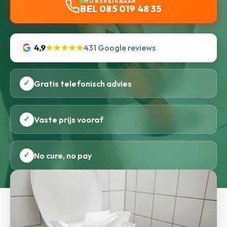
NU BEREIKBAAR
BEL 085 019 48 35
4,9
★★★★★
431 Google reviews
✓
Gratis telefonisch advies
✓
Vaste prijs vooraf
✓
No cure, no pay