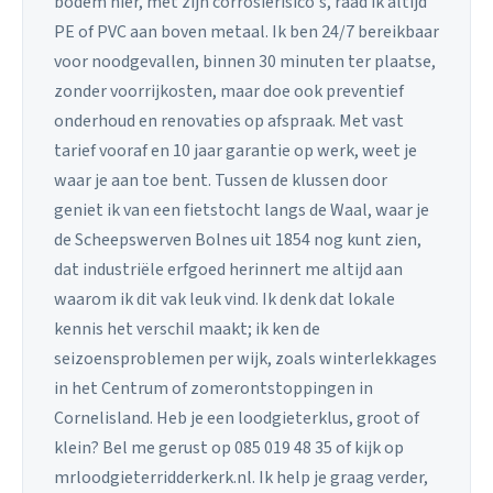
bodem hier, met zijn corrosierisico's, raad ik altijd
PE of PVC aan boven metaal. Ik ben 24/7 bereikbaar
voor noodgevallen, binnen 30 minuten ter plaatse,
zonder voorrijkosten, maar doe ook preventief
onderhoud en renovaties op afspraak. Met vast
tarief vooraf en 10 jaar garantie op werk, weet je
waar je aan toe bent. Tussen de klussen door
geniet ik van een fietstocht langs de Waal, waar je
de Scheepswerven Bolnes uit 1854 nog kunt zien,
dat industriële erfgoed herinnert me altijd aan
waarom ik dit vak leuk vind. Ik denk dat lokale
kennis het verschil maakt; ik ken de
seizoensproblemen per wijk, zoals winterlekkages
in het Centrum of zomerontstoppingen in
Cornelisland. Heb je een loodgieterklus, groot of
klein? Bel me gerust op 085 019 48 35 of kijk op
mrloodgieterridderkerk.nl. Ik help je graag verder,