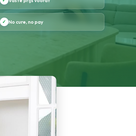
✓
Vaste prijs vooraf
✓
No cure, no pay