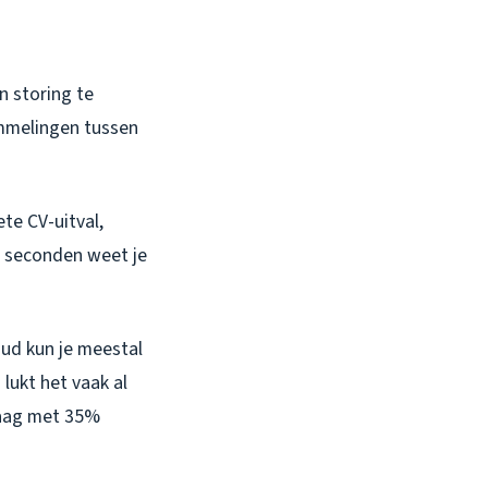
n storing te
ommelingen tussen
te CV-uitval,
 seconden weet je
ud kun je meestal
lukt het vaak al
vraag met 35%