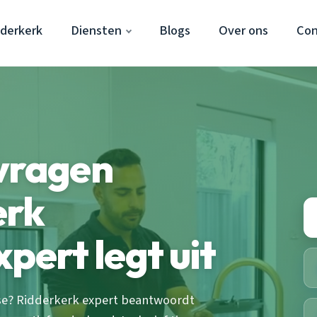
dderkerk
Diensten
Blogs
Over ons
Con
 vragen
erk
pert legt uit
tse? Ridderkerk expert beantwoordt