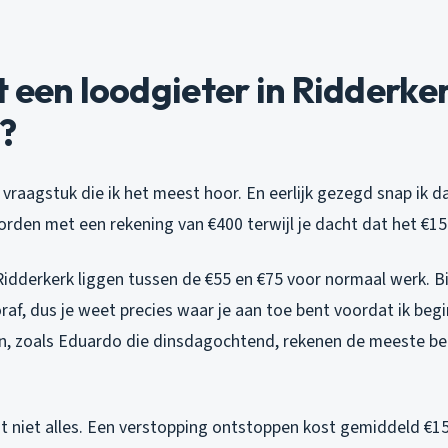
 een loodgieter in Ridderke
k?
 vraagstuk die ik het meest hoor. En eerlijk gezegd snap ik d
orden met een rekening van €400 terwijl je dacht dat het €150
Ridderkerk liggen tussen de €55 en €75 voor normaal werk. Bi
raf, dus je weet precies waar je aan toe bent voordat ik beg
n, zoals Eduardo die dinsdagochtend, rekenen de meeste bed
gt niet alles. Een verstopping ontstoppen kost gemiddeld €15