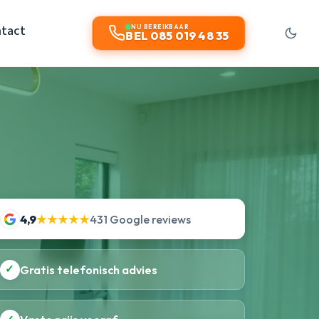
tact
NU BEREIKBAAR
BEL 085 019 48 35
4,9
★★★★★
431 Google reviews
✓
Gratis telefonisch advies