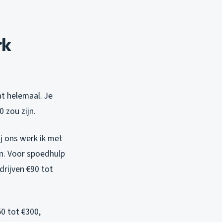
rk
at helemaal. Je
 zou zijn.
j ons werk ik met
in. Voor spoedhulp
rijven €90 tot
0 tot €300,