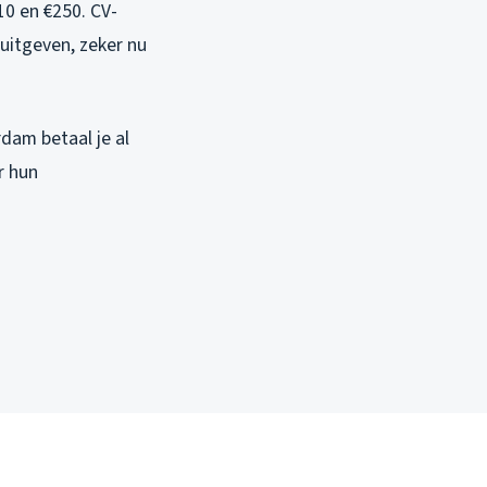
10 en €250. CV-
 uitgeven, zeker nu
dam betaal je al
r hun