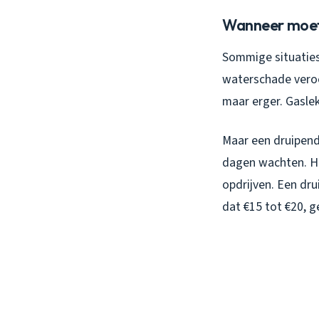
Wanneer moet j
Sommige situaties 
waterschade veroo
maar erger. Gaslek
Maar een druipend
dagen wachten. Ho
opdrijven. Een drui
dat €15 tot €20, g