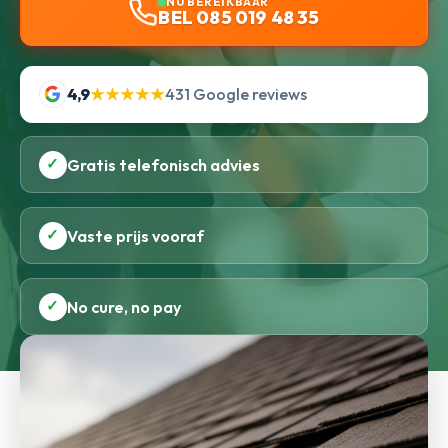
NU BEREIKBAAR
BEL 085 019 48 35
4,9
★★★★★
431 Google reviews
✓
Gratis telefonisch advies
✓
Vaste prijs vooraf
✓
No cure, no pay