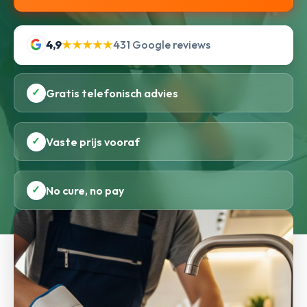
4,9
★★★★★
431 Google reviews
✓
Gratis telefonisch advies
✓
Vaste prijs vooraf
✓
No cure, no pay