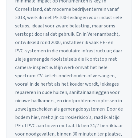
minimale impact op monumenten is key. In
Cornelisland, dat moderne bedrijventerrein vanaf
2013, werk ik met PE100-leidingen voor industriële
setups, ideaal voor zware belasting, maar soms
verstopt door al dat gebruik. En in Verenambacht,
ontwikkeld rond 2000, installeer ik vaak PE- en
PVC-systemen in die modulaire infrastructuur; daar
zie je gemengde rioolstelsels die ik ontstop met
camera-inspectie. Mijn werk omvat het hele
spectrum: CV-ketels onderhouden of vervangen,
vooral in de herfst als het kouder wordt, lekkages
repareren in oude huizen, sanitair aanleggen voor
nieuwe badkamers, en rioolproblemen oplossen in
zowel gescheiden als gemengde systemen. Door de
bodem hier, met zijn corrosierisico's, raad ik altijd
PE of PVC aan boven metaal. Ik ben 24/7 bereikbaar
voor noodgevallen, binnen 30 minuten ter plaatse,