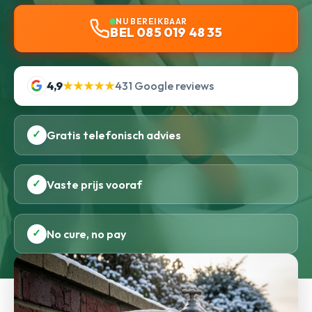
NU BEREIKBAAR
BEL 085 019 48 35
4,9
★★★★★
431 Google reviews
✓
Gratis telefonisch advies
✓
Vaste prijs vooraf
✓
No cure, no pay