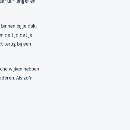
aar uur langer en
innen bij je dak,
n de tijd dat je
ct terug bij een
sche wijken hebben
deren. Als zo’n