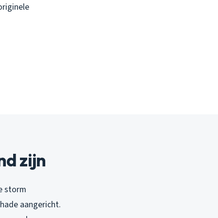
originele
d zijn
de storm
chade aangericht.