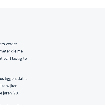
ers verder
tmeter die me
t echt lastig te
s liggen, dat is
elke wijken
e jaren ’70.