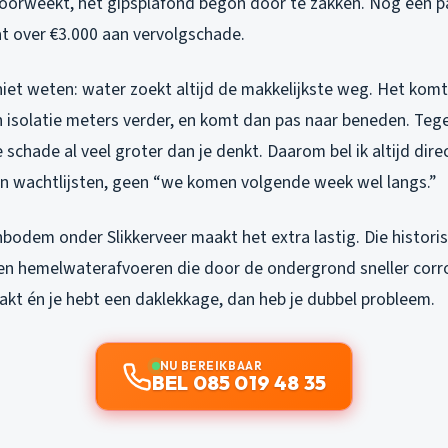
 doorweekt, het gipsplafond begon door te zakken. Nog een p
 over €3.000 aan vervolgschade.
et weten: water zoekt altijd de makkelijkste weg. Het komt b
n isolatie meters verder, en komt dan pas naar beneden. Tege
e schade al veel groter dan je denkt. Daarom bel ik altijd dire
 wachtlijsten, geen “we komen volgende week wel langs.”
bodem onder Slikkerveer maakt het extra lastig. Die histori
ren hemelwaterafvoeren die door de ondergrond sneller corro
akt én je hebt een daklekkage, dan heb je dubbel probleem.
NU BEREIKBAAR
BEL 085 019 48 35