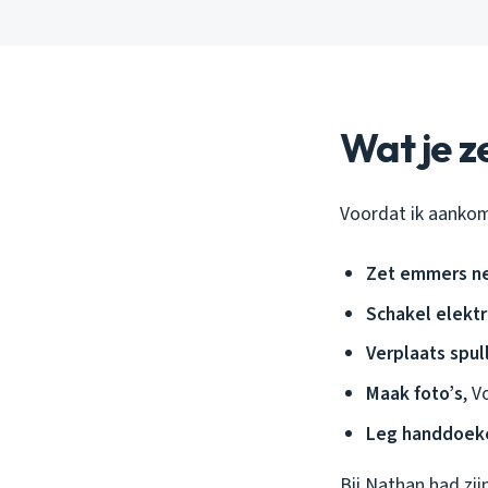
Wat je z
Voordat ik aankom,
Zet emmers n
Schakel elektr
Verplaats spul
Maak foto’s
, V
Leg handdoek
Bij Nathan had zij