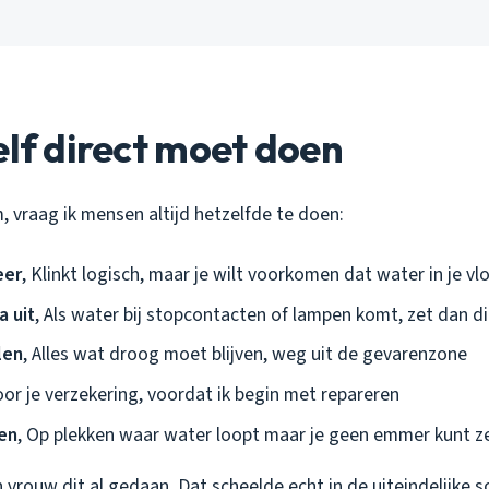
elf direct moet doen
 vraag ik mensen altijd hetzelfde te doen:
eer
, Klinkt logisch, maar je wilt voorkomen dat water in je vlo
a uit
, Als water bij stopcontacten of lampen komt, zet dan di
len
, Alles wat droog moet blijven, weg uit de gevarenzone
oor je verzekering, voordat ik begin met repareren
en
, Op plekken waar water loopt maar je geen emmer kunt z
n vrouw dit al gedaan. Dat scheelde echt in de uiteindelijke 