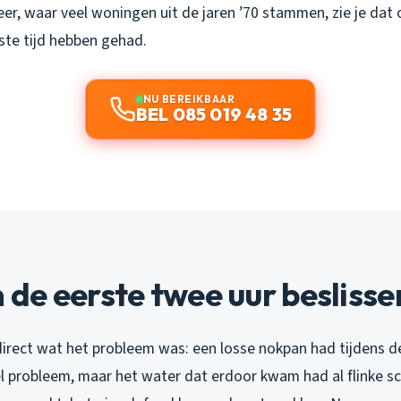
veer, waar veel woningen uit de jaren ’70 stammen, zie je dat 
te tijd hebben gehad.
NU BEREIKBAAR
BEL 085 019 48 35
e eerste twee uur beslissen
 direct wat het probleem was: een losse nokpan had tijdens 
l probleem, maar het water dat erdoor kwam had al flinke s