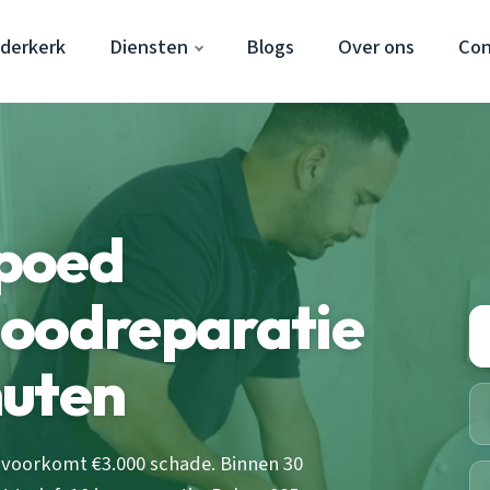
dderkerk
Diensten
Blogs
Over ons
Con
poed
Noodreparatie
nuten
 voorkomt €3.000 schade. Binnen 30