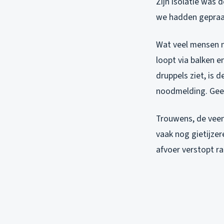
Zijn isolatie was
we hadden gepraat
Wat veel mensen ni
loopt via balken e
druppels ziet, is d
noodmelding. Geen
Trouwens, de veen
vaak nog gietijze
afvoer verstopt ra