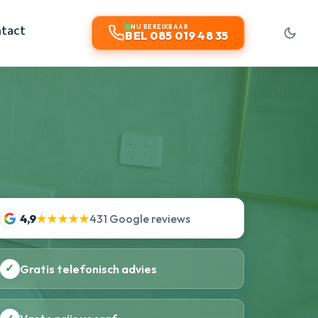
tact
NU BEREIKBAAR
BEL 085 019 48 35
4,9
★★★★★
431 Google reviews
✓
Gratis telefonisch advies