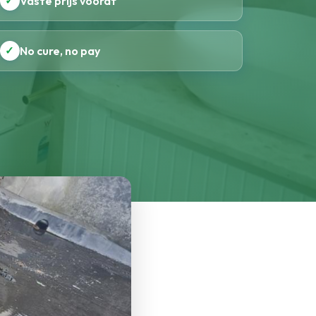
✓
Vaste prijs vooraf
✓
No cure, no pay