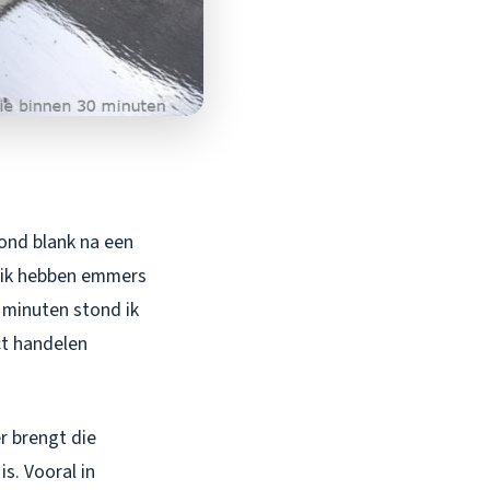
tond blank na een
n ik hebben emmers
5 minuten stond ik
ct handelen
er brengt die
s. Vooral in