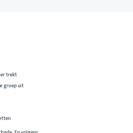
er trekt
e groep uit
etten
schade. En volgens